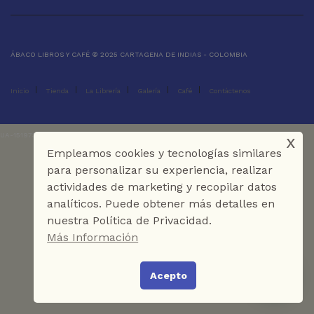
ÁBACO LIBROS Y CAFÉ © 2025 CARTAGENA DE INDIAS - COLOMBIA
Inicio
Tienda
La Librería
Galería
Café
Contáctenos
x
UA-151973273-1
Empleamos cookies y tecnologías similares
para personalizar su experiencia, realizar
actividades de marketing y recopilar datos
analíticos. Puede obtener más detalles en
nuestra Política de Privacidad.
Más Información
Acepto