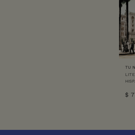
TU 
LIT
HIS
$
7