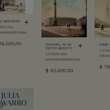
NO MATARAS
ERATURA
PANOAMERICANA
05.000,00
DISPARA, YO YA
DIME 
ESTOY MUERTO
LITER
LITERATURA
HISP
HISPANOAMERICANA
$
79
$
82.000,00