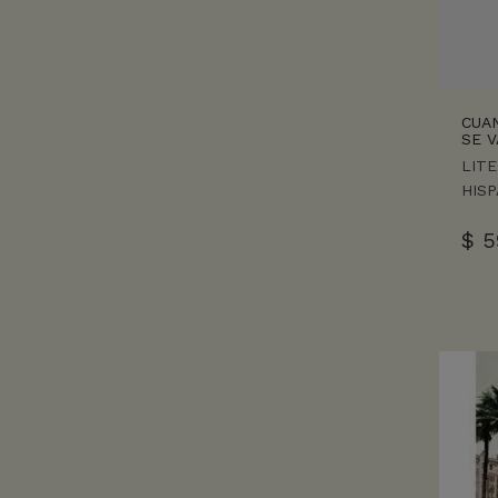
CUA
SE V
LIT
HIS
$
5