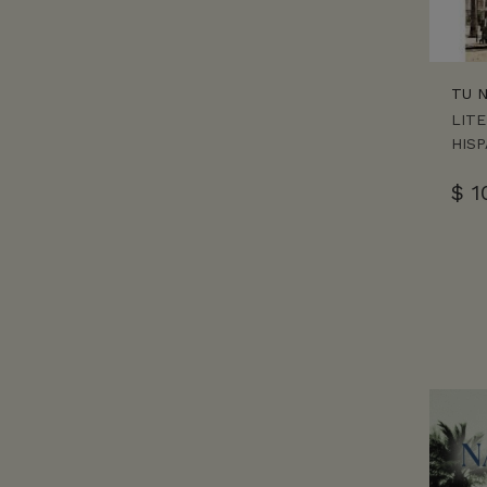
TU 
LIT
HIS
$
1