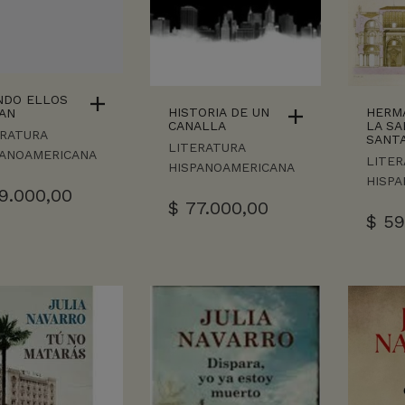
NDO ELLOS
HISTORIA DE UN
HERM
AN
CANALLA
LA SA
ERATURA
SANTA
LITERATURA
PANOAMERICANA
LITER
HISPANOAMERICANA
HISP
9.000,00
$
77.000,00
$
59