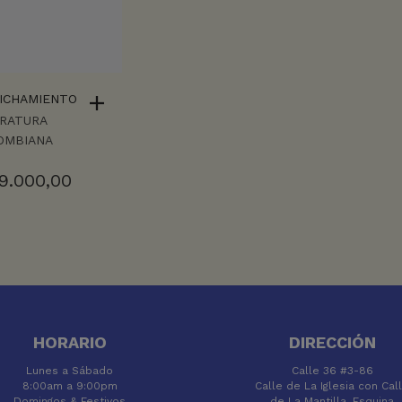
PICHAMIENTO
ERATURA
OMBIANA
9.000,00
HORARIO
DIRECCIÓN
Lunes a Sábado
Calle 36 #3-86
8:00am a 9:00pm
Calle de La Iglesia con Cal
Domingos & Festivos
de La Mantilla, Esquina