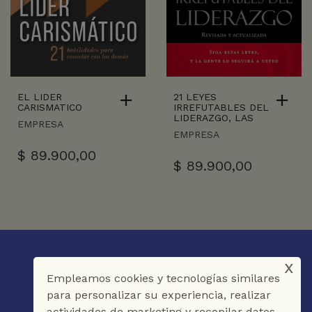
EL LIDER
21 LEYES
CARISMATICO
IRREFUTABLES DEL
LIDERAZGO, LAS
EMPRESA
EMPRESA
$
89.900,00
$
89.900,00
x
Empleamos cookies y tecnologías similares
para personalizar su experiencia, realizar
actividades de marketing y recopilar datos