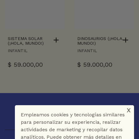
SISTEMA SOLAR
DINOSAURIOS (¡HOLA,
(¡HOLA, MUNDO!)
MUNDO!)
INFANTIL
INFANTIL
$
59.000,00
$
59.000,00
x
Empleamos cookies y tecnologías similares
para personalizar su experiencia, realizar
actividades de marketing y recopilar datos
analíticos. Puede obtener más detalles en