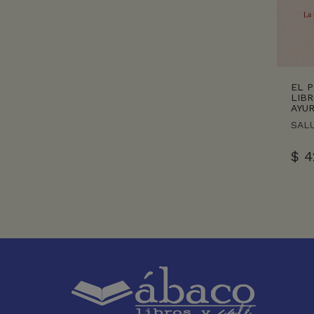
EL 
LIBR
AYU
SAL
$
4