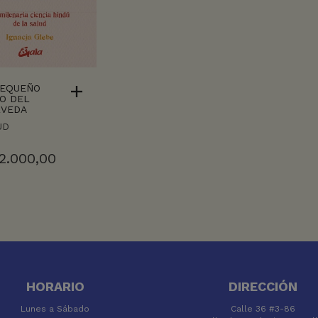
PEQUEÑO
O DEL
RVEDA
UD
2.000,00
HORARIO
DIRECCIÓN
Lunes a Sábado
Calle 36 #3-86