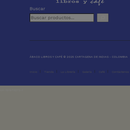
Buscar
ÁBACO LIBROS Y CAFÉ © 2025 CARTAGENA DE INDIAS - COLOMBIA
Inicio
Tienda
La Librería
Galería
Café
Contáctenos
UA-151973273-1