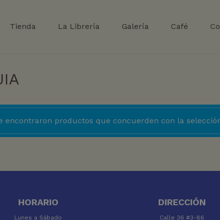
Tienda
La Librería
Galería
Café
Co
JIA
e encontraron productos que concuerden con la selección
HORARIO
DIRECCIÓN
Lunes a Sábado
Calle 36 #3-86