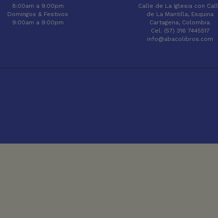
8:00am a 9:00pm
Calle de La Iglesia con Cal
Domingos & Festivos
de La Mantilla, Esquina
9:00am a 9:00pm
Cartagena, Colombia.
Cel. (57) 316 7445517
info@abacolibros.com