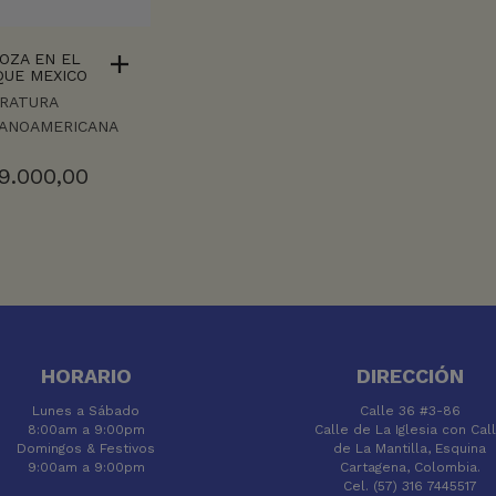
OZA EN EL
QUE MEXICO
ERATURA
PANOAMERICANA
9.000,00
HORARIO
DIRECCIÓN
Lunes a Sábado
Calle 36 #3-86
8:00am a 9:00pm
Calle de La Iglesia con Cal
Domingos & Festivos
de La Mantilla, Esquina
9:00am a 9:00pm
Cartagena, Colombia.
Cel. (57) 316 7445517