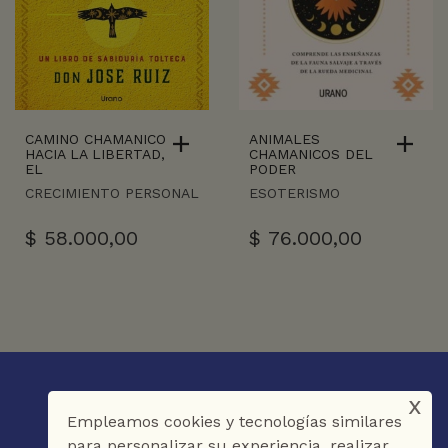
CAMINO CHAMANICO
ANIMALES
HACIA LA LIBERTAD,
CHAMANICOS DEL
EL
PODER
CRECIMIENTO PERSONAL
ESOTERISMO
$
58.000,00
$
76.000,00
x
Empleamos cookies y tecnologías similares
para personalizar su experiencia, realizar