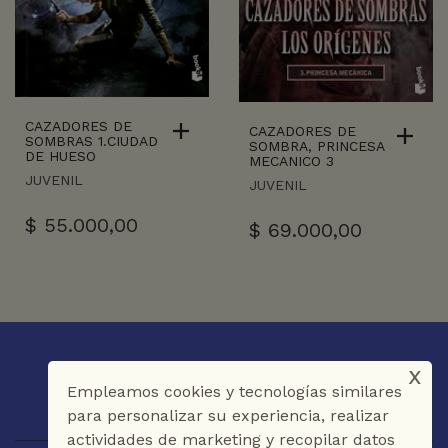
CAZADORES DE
CAZADORES DE
SOMBRAS 1.CIUDAD
SOMBRA, PRINCESA
DE HUESO
MECANICO 3
JUVENIL
JUVENIL
$
55.000,00
$
69.000,00
x
Empleamos cookies y tecnologías similares
para personalizar su experiencia, realizar
actividades de marketing y recopilar datos