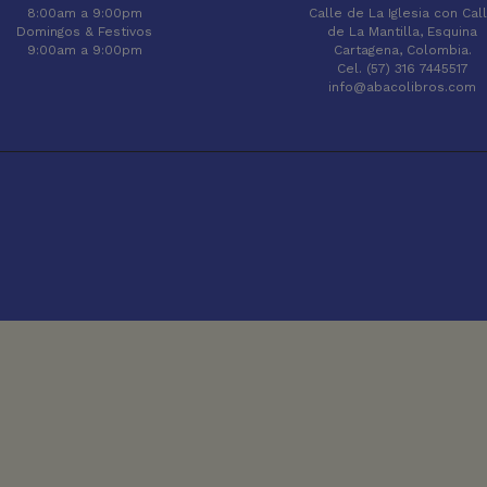
8:00am a 9:00pm
Calle de La Iglesia con Cal
Domingos & Festivos
de La Mantilla, Esquina
9:00am a 9:00pm
Cartagena, Colombia.
Cel. (57) 316 7445517
info@abacolibros.com