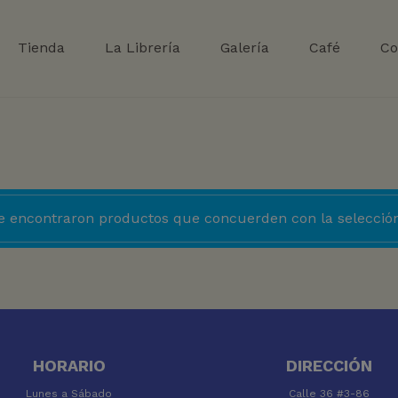
Tienda
La Librería
Galería
Café
Co
e encontraron productos que concuerden con la selección
HORARIO
DIRECCIÓN
Lunes a Sábado
Calle 36 #3-86