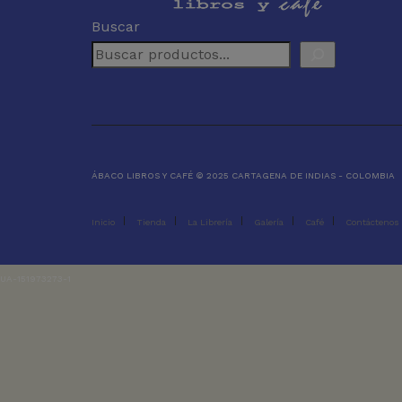
Buscar
ÁBACO LIBROS Y CAFÉ © 2025 CARTAGENA DE INDIAS - COLOMBIA
Inicio
Tienda
La Librería
Galería
Café
Contáctenos
UA-151973273-1