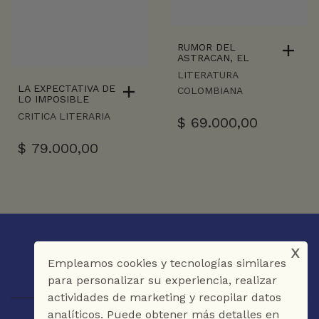
RUMOR DEL
ASTRACAN, EL
LITERATURA
LA EXPECTATIVA DE
COLOMBIANA
LO IMPOSIBLE
CRITICA LITERARIA
$
69.000,00
$
79.000,00
x
Empleamos cookies y tecnologías similares
para personalizar su experiencia, realizar
actividades de marketing y recopilar datos
analíticos. Puede obtener más detalles en