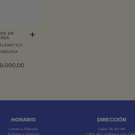
BIO EN
ERSA
BLEMATICA
OMBIANA
9.000,00
HORARIO
DIRECCIÓN
Lunes a Sábado
Calle 36 #3-86
8:00am a 9:00pm
Calle de La Iglesia con Cal