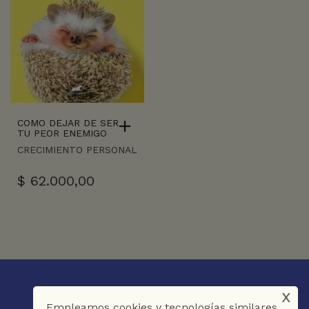
COMO DEJAR DE SER
TU PEOR ENEMIGO
CRECIMIENTO PERSONAL
$
62.000,00
x
Empleamos cookies y tecnologías similares