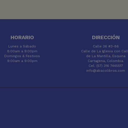
HORARIO
DIRECCIÓN
Lunes a Sábado
Calle 36 #3-86
8:00am a 9:00pm
Calle de La Iglesia con Cal
Domingos & Festivos
de La Mantilla, Esquina
9:00am a 9:00pm
Cartagena, Colombia.
Cel. (57) 316 7445517
info@abacolibros.com