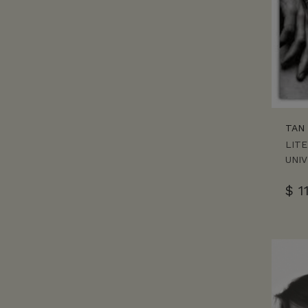
TAN 
LIT
UNI
$
11