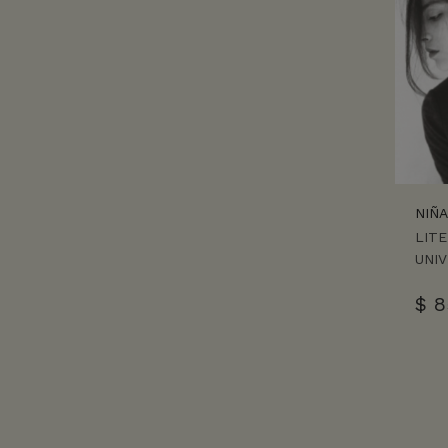
NIÑA
LIT
UNI
$
8