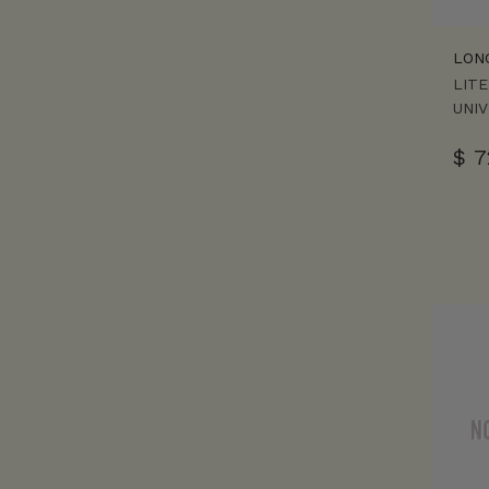
LON
LIT
UNI
$
7