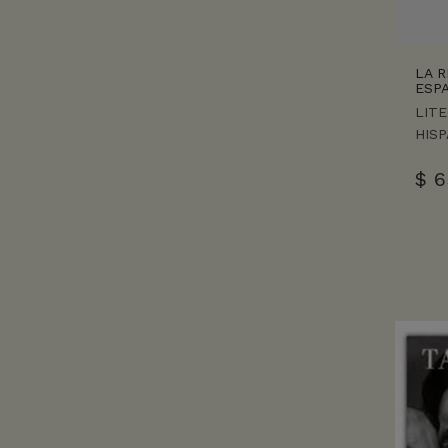
LA R
ESP
LIT
HIS
$
6